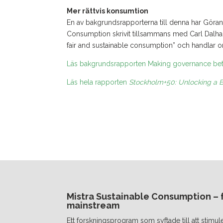
Mer rättvis konsumtion
En av bakgrundsrapporterna till denna har Göra
Consumption skrivit tillsammans med Carl Dalha
fair and sustainable consumption” och handlar om
Läs bakgrundsrapporten Making governance bette
Läs hela rapporten
Stockholm+50: Unlocking a B
Mistra Sustainable Consumption – fr
mainstream
Ett forskningsprogram som syftade till att stimul