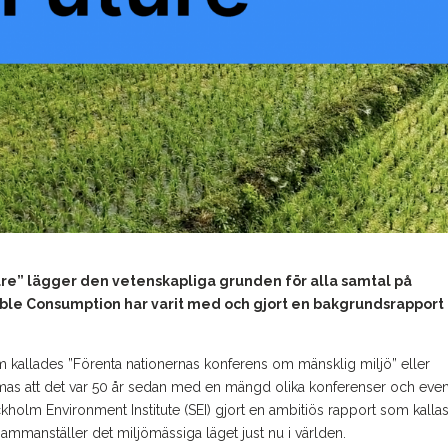
ure” lägger den vetenskapliga grunden för alla samtal på
ble Consumption har varit med och gjort en bakgrundsrapport 
m kallades ”Förenta nationernas konferens om mänsklig miljö” eller
s att det var 50 år sedan med en mängd olika konferenser och even
ckholm Environment Institute (SEI) gjort en ambitiös rapport som kalla
ammanställer det miljömässiga läget just nu i världen.