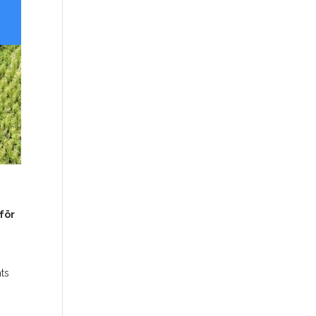
för
ts
s