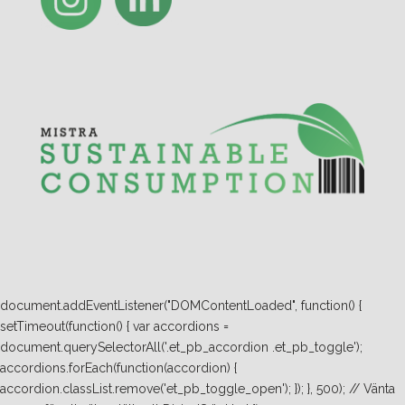
document.addEventListener("DOMContentLoaded", function() {
setTimeout(function() { var accordions =
document.querySelectorAll('.et_pb_accordion .et_pb_toggle');
accordions.forEach(function(accordion) {
accordion.classList.remove('et_pb_toggle_open'); }); }, 500); // Vänta