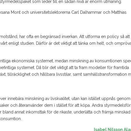
tt styrmedelspaket som leder till en sådan nivå är enorm utmaning.
 Oksana Mont och universitetslektorerna Carl Dalhammar och Matthias
motstånd, har ofta en begränsad inverkan. Att utforma en policy så att
årt enligt studien. Därför är det viktigt att tänka om helt, och ompröv
fintliga ekonomiska systemet, medan minskning av konsumtionen spec
befintliga systemet. Då blir det viktigt att ta fram modeller för framtida
 tillräcklighet och hållbara livsstilar, samt samhällstransformation 
ver innebära minskning av livskvalitet, utan kan istället uppnås genom
aker och återanvänder dem i stället för att köpa. Andra styrmedelsfö
r bland annat inkomsttak för de rikaste, underlätta och främja minskad
xkonsumtion.
Isabel Nilsson Al