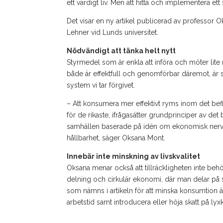
ett värdigt liv. Men att hitta och implementera e
Det visar en ny artikel publicerad av professor
Lehner vid Lunds universitet.
Nödvändigt att tänka helt nytt
Styrmedel som är enkla att införa och möter lite 
både är effektfull och genomförbar däremot, är sv
system vi tar förgivet.
– Att konsumera mer effektivt ryms inom det be
för de rikaste, ifrågasätter grundprinciper av det 
samhällen baserade på idén om ekonomisk nerväxt,
hållbarhet, säger Oksana Mont.
Innebär inte minskning av livskvalitet
Oksana menar också att tillräckligheten inte behö
delning och cirkulär ekonomi, där man delar på s
som nämns i artikeln för att minska konsumtion ä
arbetstid samt introducera eller höja skatt på ly