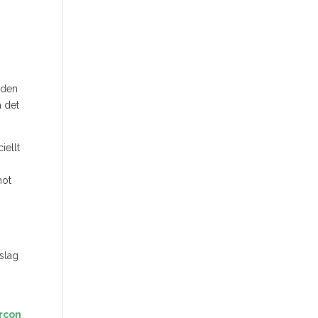
 den
a det
iellt
mot
rslag
arcon