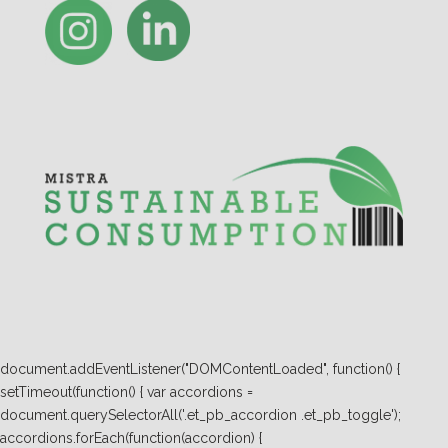
document.addEventListener("DOMContentLoaded", function() {
setTimeout(function() { var accordions =
document.querySelectorAll('.et_pb_accordion .et_pb_toggle');
accordions.forEach(function(accordion) {