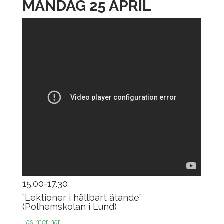
MÅNDAG 25 APRIL
15.00-17.30
”Lektioner i hållbart ätande”
(Polhemskolan i Lund)
Läs mer här.