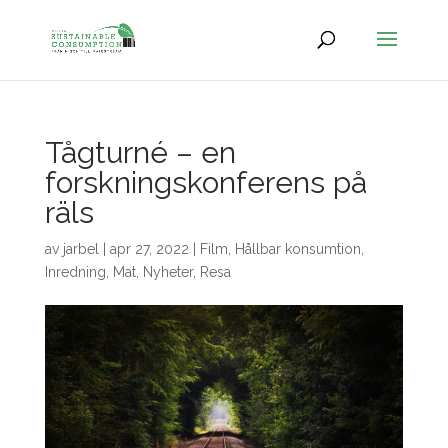
Tågturné – en
forskningskonferens på
räls
av
jarbel
|
apr 27, 2022
|
Film
,
Hållbar konsumtion
,
Inredning
,
Mat
,
Nyheter
,
Resa