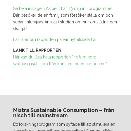
Se hela inslaget i Aktuellt här, 13 min in i programmet.
Där besöker de en familj som försöker ställa om och
sedan intervjuas Annika i studion om hur omställningen
ska gå till.
Läs mer om rapporten på vår nyhetssida här.
LÄNK TILL RAPPORTEN:
Här kan du läsa hela rapporten ”40% mindre
växthusgasutsläpp från konsumtionen här och nu”.
Mistra Sustainable Consumption – från
nisch till mainstream
Ett forskningsprogram som syftade till att stimulera en
övergång till mer hållbar konsumtion i Sverige. Målet