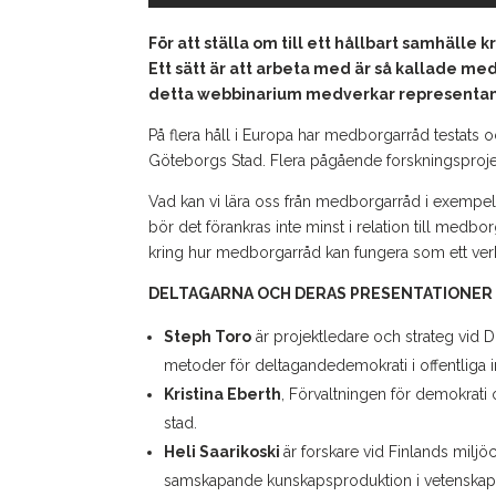
För att ställa om till ett hållbart samhälle 
Ett sätt är att arbeta med är så kallade med
detta webbinarium medverkar representante
På flera håll i Europa har medborgarråd testats 
Göteborgs Stad. Flera pågående forskningsprojek
Vad kan vi lära oss från medborgarråd i exempelv
bör det förankras inte minst i relation till med
kring hur medborgarråd kan fungera som ett verk
DELTAGARNA OCH DERAS PRESENTATIONER
Steph Toro
är projektledare och strateg vid
metoder för deltagandedemokrati i offentliga in
Kristina Eberth
, Förvaltningen för demokrat
stad.
Heli Saarikoski
är forskare vid Finlands miljö
samskapande kunskapsproduktion i vetenskapsi