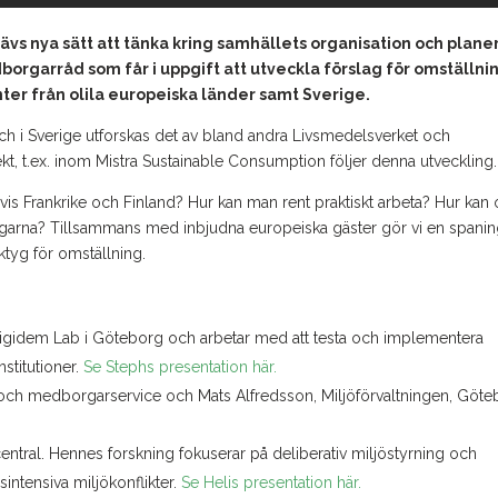
krävs nya sätt att tänka kring samhällets organisation och plane
borgarråd som får i uppgift att utveckla förslag för omställnin
r från olila europeiska länder samt Sverige.
och i Sverige utforskas det av bland andra Livsmedelsverket och
t, t.ex. inom Mistra Sustainable Consumption följer denna utveckling.
is Frankrike och Finland? Hur kan man rent praktiskt arbeta? Hur kan
borgarna? Tillsammans med inbjudna europeiska gäster gör vi en spani
tyg för omställning.
 Digidem Lab i Göteborg och arbetar med att testa och implementera
stitutioner.
Se Stephs presentation här.
i och medborgarservice och Mats Alfredsson, Miljöförvaltningen, Göt
central. Hennes forskning fokuserar på deliberativ miljöstyrning och
ntensiva miljökonflikter.
Se Helis presentation här.