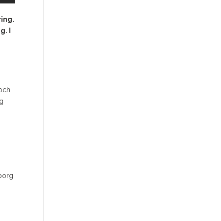
ring.
g. I
 och
ng
eborg