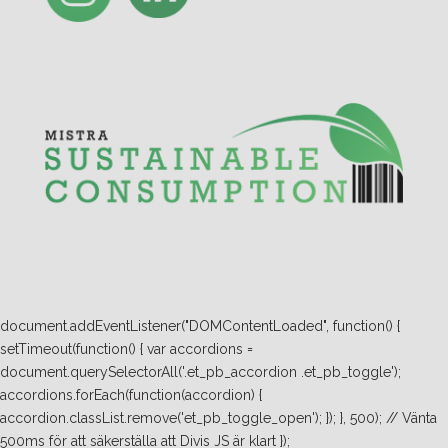
document.addEventListener("DOMContentLoaded", function() {
setTimeout(function() { var accordions =
document.querySelectorAll('.et_pb_accordion .et_pb_toggle');
accordions.forEach(function(accordion) {
accordion.classList.remove('et_pb_toggle_open'); }); }, 500); // Vänta
500ms för att säkerställa att Divis JS är klart });