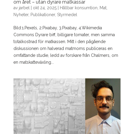
om året – utan dyrare matkassar
av
jarbel
|
okt 24, 2025
|
Hållbar konsumtion
,
Mat
,
Nyheter
,
Publikationer
,
Styrmedel
Bild:1.Pexels, 2.Pixabay, 3.Pixabay, 4.Wikimedia
Commons Dyrare biff, billigare tomater, men samma
totalkostnad för matkassen. Mitt i den pågående
diskussionen om halverad matmoms publiceras en
omfattande studie, ledd av forskare från Chalmers, om
en matskatteväxling...