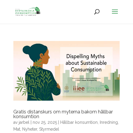
Gratis distanskurs om myterna bakom hållbar
konsumtion
av
jarbel
|
nov 25, 2025
|
Hållbar konsumtion
,
Inredning
,
Mat
,
Nyheter
,
Styrmedel