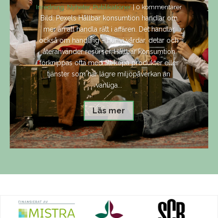
Inredning
,
Nyheter
,
Publikationer
| 0 kommentarer
Bild: Pexels Hållbar konsumtion handlar om
mer än att handla rätt i affären. Det handlar
också om handling – hur vi vårdar, delar och
återanvänder resurser. Hållbar konsumtion
förknippas ofta med att köpa produkter eller
tjänster som har lägre miljöpåverkan än
vanliga...
Läs mer