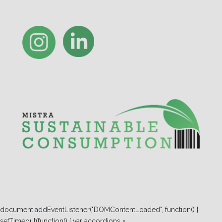
document.addEventListener("DOMContentLoaded", function() {
setTimeout(function() { var accordions =