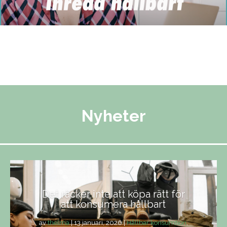
Nyheter
Det räcker inte att köpa rätt för
att konsumera hållbart
av
thelma
|
13 januari, 2026
|
Hållbar konsumtion
,