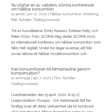
Nu startar en av världens största konferenser
om hållbar konsumtion
av
jarbel
|
jun 10, 2020
|
Hållbar konsumtion
,
Inredning
,
Mat
,
Nyheter
,
Okategoriserade
Tre av huvudtalarna: Emily Kawano, Esteban Kelly och
Peter Victor. Foto: SCORAI Idag startar SCORAI 2020,
en internationell konferens om hållbar konsumtion som
hålls helt digitalt. Under tre dagar avverkas allt från
social rättvisa till hållbar modekonsumtion och...
Kan konsumtionen bli klimatneutral genom
kompensation?
av
emmage
|
apr 7, 2020
|
Film
,
Nyheter
,
Okategoriserade
Livestreamades den 15 april, 2020, kl.15-17
Liveproduktion: Flowpix Om webbinariet Allt fler
företag lovar att deras verksamhet ska bli koldioxid-
eller klimatneutral. Många framställer redan nu sina