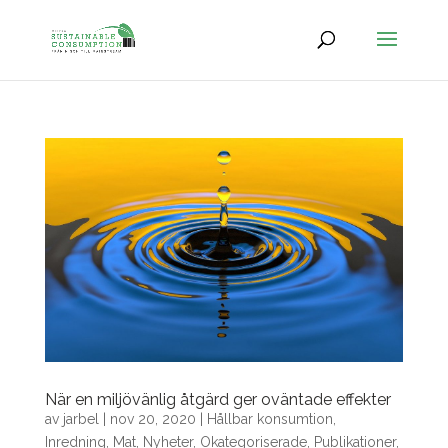
När en miljövänlig åtgärd ger oväntade effekter
av
jarbel
|
nov 20, 2020
|
Hållbar konsumtion
,
Inredning
,
Mat
,
Nyheter
,
Okategoriserade
,
Publikationer
,