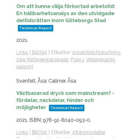
Om att kunna välja förkortad arbetstid:
En hållbarhetsanalys av den utvidgade
deltidsrätten inom Göteborgs Stad
Technical Report
2021
.
Links
|
BibTeX
|
Etiketter:
Arbetstidsförkortning
,
Icke Refereegranskade
,
Policy
,
Vetenskaplig
rapport
Svenfelt, Åsa; Callmer, Åsa
Växtbaserad dryck som mainstream? -
fördelar, nackdelar, hinder och
möjligheter
Technical Report
2021
,
ISBN: 978-91-8040-093-0
.
Links
|
BibTeX
|
Etiketter:
Affärsmodeller
,