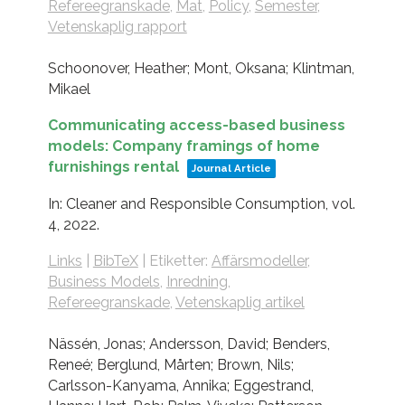
Refereegranskade
,
Mat
,
Policy
,
Semester
,
Vetenskaplig rapport
Schoonover, Heather; Mont, Oksana; Klintman,
Mikael
Communicating access-based business
models: Company framings of home
furnishings rental
Journal Article
In:
Cleaner and Responsible Consumption,
vol.
4,
2022
.
Links
|
BibTeX
|
Etiketter:
Affärsmodeller
,
Business Models
,
Inredning
,
Refereegranskade
,
Vetenskaplig artikel
Nässén, Jonas; Andersson, David; Benders,
Reneé; Berglund, Mårten; Brown, Nils;
Carlsson-Kanyama, Annika; Eggestrand,