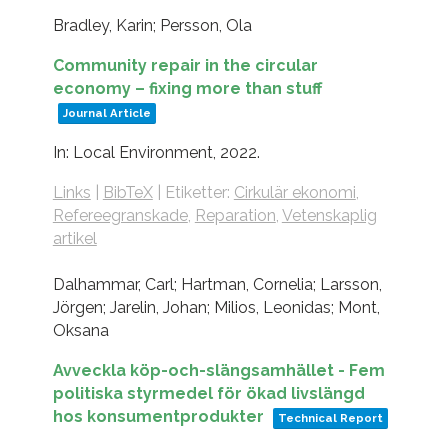
Bradley, Karin; Persson, Ola
Community repair in the circular
economy – fixing more than stuff
Journal Article
In:
Local Environment,
2022
.
Links
|
BibTeX
|
Etiketter:
Cirkulär ekonomi
,
Refereegranskade
,
Reparation
,
Vetenskaplig
artikel
Dalhammar, Carl; Hartman, Cornelia; Larsson,
Jörgen; Jarelin, Johan; Milios, Leonidas; Mont,
Oksana
Avveckla köp-och-slängsamhället - Fem
politiska styrmedel för ökad livslängd
hos konsumentprodukter
Technical Report