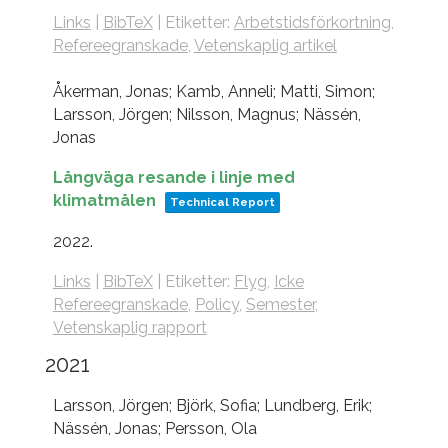
Links
|
BibTeX
|
Etiketter:
Arbetstidsförkortning
,
Refereegranskade
,
Vetenskaplig artikel
Åkerman, Jonas; Kamb, Anneli; Matti, Simon;
Larsson, Jörgen; Nilsson, Magnus; Nässén,
Jonas
Långväga resande i linje med
klimatmålen
Technical Report
2022
.
Links
|
BibTeX
|
Etiketter:
Flyg
,
Icke
Refereegranskade
,
Policy
,
Semester
,
Vetenskaplig rapport
2021
Larsson, Jörgen; Björk, Sofia; Lundberg, Erik;
Nässén, Jonas; Persson, Ola