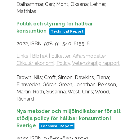
Dalhammar, Carl; Mont, Oksana; Lehner,
Matthias
Politik och styrning för hållbar
konsumtion
Technical Report
2022
,
ISBN: 978-91-540-6155-6
.
Links
|
BibTeX
|
Etiketter:
Affärsmodeller
,
Cirkulär ekonomi
,
Policy
,
Vetenskaplig rapport
Brown, Nils; Croft, Simon; Dawkins, Elena;
Finnveden, Göran; Green, Jonathan; Persson,
Martin; Roth, Susanna; West, Chris; Wood,
Richard
Nya metoder och miljöindikatorer för att
stödja policy för hållbar konsumtion i
Sverige
Technical Report
2022
,
ISBN: 978-91-620-7031-1
.