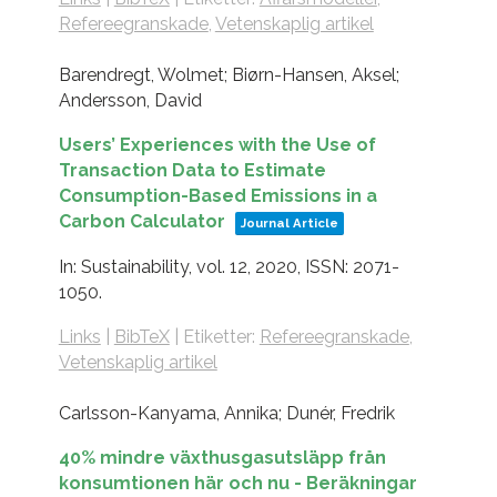
Refereegranskade
,
Vetenskaplig artikel
Barendregt, Wolmet; Biørn-Hansen, Aksel;
Andersson, David
Users’ Experiences with the Use of
Transaction Data to Estimate
Consumption-Based Emissions in a
Carbon Calculator
Journal Article
In:
Sustainability,
vol. 12,
2020
,
ISSN: 2071-
1050
.
Links
|
BibTeX
|
Etiketter:
Refereegranskade
,
Vetenskaplig artikel
Carlsson-Kanyama, Annika; Dunér, Fredrik
40% mindre växthusgasutsläpp från
konsumtionen här och nu - Beräkningar