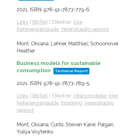
2021
,
ISBN: 978-91-7873-779-6
.
Links
|
BibTeX
|
Etiketter:
Icke
Refereegranskade
,
Vetenskaplig rapport
Mont, Oksana; Lehner, Matthias; Schoonover,
Heather
Business models for sustainable
consumption
Technical Report
2021
,
ISBN: 978-91-7873-789-5
.
Links
|
BibTeX
|
Etiketter:
Affärsmodeller
,
Icke
Refereegranskade
,
Inredning
,
Vetenskaplig
rapport
Mont, Oksana; Curtis, Steven Kane; Palgan,
Yuliya Voytenko