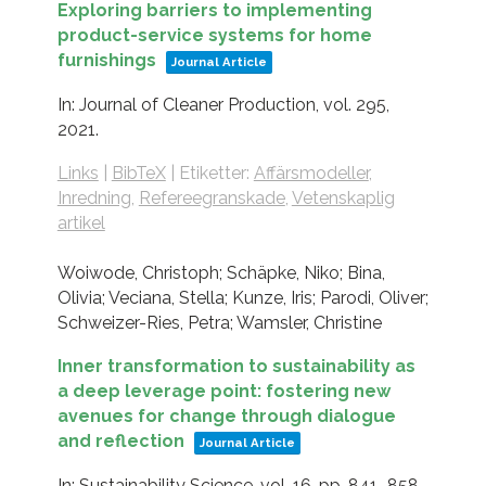
Exploring barriers to implementing
product-service systems for home
furnishings
Journal Article
In:
Journal of Cleaner Production,
vol. 295,
2021
.
Links
|
BibTeX
|
Etiketter:
Affärsmodeller
,
Inredning
,
Refereegranskade
,
Vetenskaplig
artikel
Woiwode, Christoph; Schäpke, Niko; Bina,
Olivia; Veciana, Stella; Kunze, Iris; Parodi, Oliver;
Schweizer-Ries, Petra; Wamsler, Christine
Inner transformation to sustainability as
a deep leverage point: fostering new
avenues for change through dialogue
and reflection
Journal Article
In:
Sustainability Science,
vol. 16,
pp. 841–858,