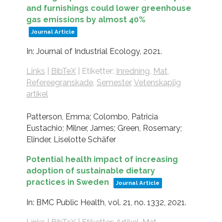
and furnishings could lower greenhouse
gas emissions by almost 40%
Journal Article
In:
Journal of Industrial Ecology,
2021
.
Links
|
BibTeX
|
Etiketter:
Inredning
,
Mat
,
Refereegranskade
,
Semester
,
Vetenskaplig
artikel
Patterson, Emma; Colombo, Patricia
Eustachio; Milner, James; Green, Rosemary;
Elinder, Liselotte Schäfer
Potential health impact of increasing
adoption of sustainable dietary
practices in Sweden
Journal Article
In:
BMC Public Health,
vol. 21,
no. 1332,
2021
.