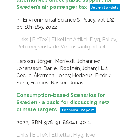
Sweden’s air passenger tax
Journal Article
In:
Environmental Science & Policy,
vol. 132,
pp. 181-189,
2022
.
Links
|
BibTeX
|
Etiketter:
Artikel
,
Flyg
,
Policy
,
Refereegranskade
,
Vetenskaplig artikel
Larsson, Jörgen; Morfeldt, Johannes;
Johansson, Daniel; Rootzén, Johan; Hult,
Cecilia; Åkerman, Jonas; Hedenus, Fredrik;
Sprei, Frances; Nässén, Jonas
Consumption-based Scenarios for
Sweden - a basis for discussing new
climate targets
Technical Report
2022
,
ISBN: 978-91-88041-40-1
.
Links
|
BibTeX
|
Etiketter:
Flyg
,
Icke