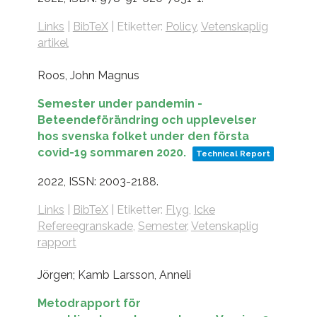
Links
|
BibTeX
|
Etiketter:
Policy
,
Vetenskaplig
artikel
Roos, John Magnus
Semester under pandemin -
Beteendeförändring och upplevelser
hos svenska folket under den första
covid-19 sommaren 2020.
Technical Report
2022
,
ISSN: 2003-2188
.
Links
|
BibTeX
|
Etiketter:
Flyg
,
Icke
Refereegranskade
,
Semester
,
Vetenskaplig
rapport
Jörgen; Kamb Larsson, Anneli
Metodrapport för