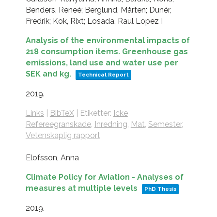
Benders, Reneé; Berglund, Mårten; Dunér,
Fredrik; Kok, Rixt; Losada, Raul Lopez I
Analysis of the environmental impacts of
218 consumption items. Greenhouse gas
emissions, land use and water use per
SEK and kg.
Technical Report
2019
.
Links
|
BibTeX
|
Etiketter:
Icke
Refereegranskade
,
Inredning
,
Mat
,
Semester
,
Vetenskaplig rapport
Elofsson, Anna
Climate Policy for Aviation - Analyses of
measures at multiple levels
PhD Thesis
2019
.