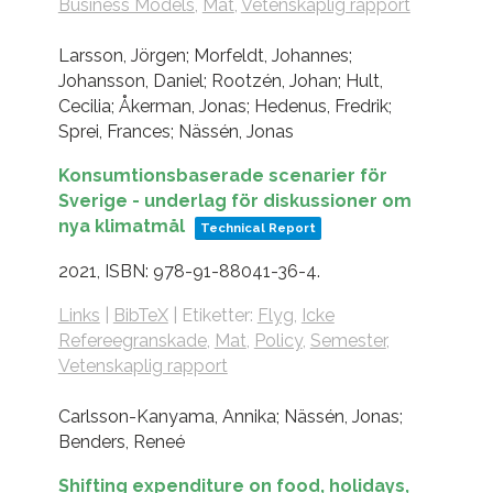
Business Models
,
Mat
,
Vetenskaplig rapport
Larsson, Jörgen; Morfeldt, Johannes;
Johansson, Daniel; Rootzén, Johan; Hult,
Cecilia; Åkerman, Jonas; Hedenus, Fredrik;
Sprei, Frances; Nässén, Jonas
Konsumtionsbaserade scenarier för
Sverige - underlag för diskussioner om
nya klimatmål
Technical Report
2021
,
ISBN: 978-91-88041-36-4
.
Links
|
BibTeX
|
Etiketter:
Flyg
,
Icke
Refereegranskade
,
Mat
,
Policy
,
Semester
,
Vetenskaplig rapport
Carlsson-Kanyama, Annika; Nässén, Jonas;
Benders, Reneé
Shifting expenditure on food, holidays,