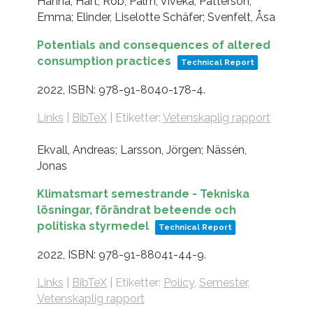
Hanna; Hart, Rob; Palm, Viveka; Patterson,
Emma; Elinder, Liselotte Schäfer; Svenfelt, Åsa
Potentials and consequences of altered
consumption practices
Technical Report
2022
,
ISBN: 978-91-8040-178-4
.
Links
|
BibTeX
|
Etiketter:
Vetenskaplig rapport
Ekvall, Andreas; Larsson, Jörgen; Nässén,
Jonas
Klimatsmart semestrande - Tekniska
lösningar, förändrat beteende och
politiska styrmedel
Technical Report
2022
,
ISBN: 978-91-88041-44-9
.
Links
|
BibTeX
|
Etiketter:
Policy
,
Semester
,
Vetenskaplig rapport