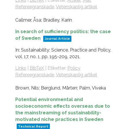
Links
|
BibTeX
|
Etiketter:
Artikel
,
Mat
,
Refereegranskade
,
Vetenskaplig artikel
Callmer, Åsa; Bradley, Karin
In search of sufficiency politics: the case
of Sweden
Journal Article
In:
Sustainability: Science, Practice and Policy,
vol. 17,
no. 1,
pp. 195-209,
2021
.
Links
|
BibTeX
|
Etiketter:
Policy
,
Refereegranskade
,
Vetenskaplig artikel
Brown, Nils; Berglund, Mårten; Palm, Viveka
Potential environmental and
socioeconomic effects overseas due to
the mainstreaming of sustainability-
motivated niche practices in Sweden
Technical Report