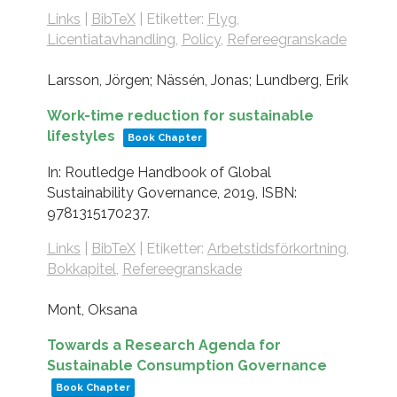
Links
|
BibTeX
|
Etiketter:
Flyg
,
Licentiatavhandling
,
Policy
,
Refereegranskade
Larsson, Jörgen; Nässén, Jonas; Lundberg, Erik
Work-time reduction for sustainable
lifestyles
Book Chapter
In:
Routledge Handbook of Global
Sustainability Governance,
2019
,
ISBN:
9781315170237
.
Links
|
BibTeX
|
Etiketter:
Arbetstidsförkortning
,
Bokkapitel
,
Refereegranskade
Mont, Oksana
Towards a Research Agenda for
Sustainable Consumption Governance
Book Chapter