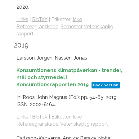
2020
.
Links
|
BibTeX
|
Etiketter:
Icke
Refereegranskade
,
Semester
,
Vetenskaplig
rapport
2019
Larsson, Jörgen; Nässén, Jonas
Konsumtionens klimatpåverkan - trender,
mål och styrmedel i
Konsumtionsrapporten 2019
Book Section
In:
Roos, John Magnus (Ed.):
pp. 54-65,
2019
,
ISSN: 2002-8164
.
Links
|
BibTeX
|
Etiketter:
Icke
Refereegranskade
,
Vetenskaplig rapport
Carlsson-Kanyama, Annika; Baraka, Noha;