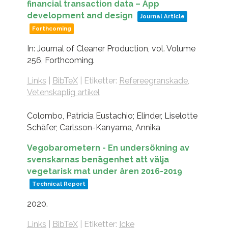
financial transaction data – App
development and design
Journal Article
Forthcoming
In:
Journal of Cleaner Production,
vol. Volume
256,
Forthcoming.
Links
|
BibTeX
|
Etiketter:
Refereegranskade
,
Vetenskaplig artikel
Colombo, Patricia Eustachio; Elinder, Liselotte
Schäfer; Carlsson-Kanyama, Annika
Vegobarometern - En undersökning av
svenskarnas benägenhet att välja
vegetarisk mat under åren 2016-2019
Technical Report
2020
.
Links
|
BibTeX
|
Etiketter:
Icke