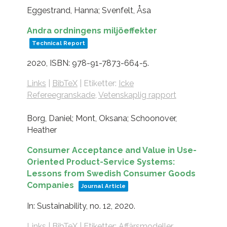
Eggestrand, Hanna; Svenfelt, Åsa
Andra ordningens miljöeffekter
Technical Report
2020
,
ISBN: 978-91-7873-664-5
.
Links
|
BibTeX
|
Etiketter:
Icke
Refereegranskade
,
Vetenskaplig rapport
Borg, Daniel; Mont, Oksana; Schoonover,
Heather
Consumer Acceptance and Value in Use-
Oriented Product-Service Systems:
Lessons from Swedish Consumer Goods
Companies
Journal Article
In:
Sustainability,
no. 12,
2020
.
Links
|
BibTeX
|
Etiketter:
Affärsmodeller
,