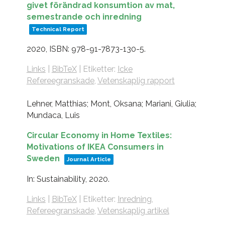
givet förändrad konsumtion av mat,
semestrande och inredning
Technical Report
2020
,
ISBN: 978-91-7873-130-5
.
Links
|
BibTeX
|
Etiketter:
Icke
Refereegranskade
,
Vetenskaplig rapport
Lehner, Matthias; Mont, Oksana; Mariani, Giulia;
Mundaca, Luis
Circular Economy in Home Textiles:
Motivations of IKEA Consumers in
Sweden
Journal Article
In:
Sustainability,
2020
.
Links
|
BibTeX
|
Etiketter:
Inredning
,
Refereegranskade
,
Vetenskaplig artikel