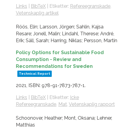
Links
|
BibTeX
|
Etiketter:
Refereegranskade
,
Vetenskaplig artikel
Röös, Elin; Larsson, Jörgen; Sahlin, Kajsa
Resare; Jonell, Malin; Lindahl, Therese; André,
Erik; Säll, Sarah; Harring, Niklas; Persson, Martin
Policy Options for Sustainable Food
Consumption - Review and
Recommendations for Sweden
Technical Report
2021
,
ISBN: 978-91-7873-787-1
.
Links
|
BibTeX
|
Etiketter:
Icke
Refereegranskade
,
Mat
,
Vetenskaplig rapport
Schoonover, Heather; Mont, Oksana; Lehner,
Matthias