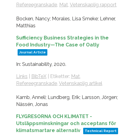
Refereegranskade
,
Mat
,
Vetenskaplig rapport
Bocken, Nancy; Morales, Lisa Smeke; Lehner,
Matthias
Sufficiency Business Strategies in the
Food Industry—The Case of Oatly
Journal Article
In:
Sustainability,
2020
.
Links
|
BibTeX
|
Etiketter:
Mat
,
Refereegranskade
,
Vetenskaplig artikel
Kamb, Anneli; Lundberg, Erik; Larsson, Jörgen;
Nässén, Jonas
FLYGRESORNA OCH KLIMATET -
Utsläppsminskningar och acceptans för
klimatsmartare alternativ
Technical Report