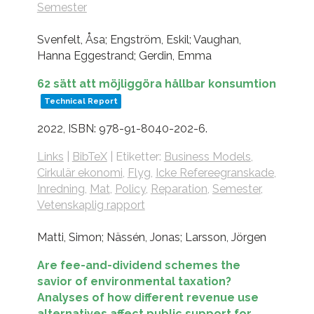
Semester
Svenfelt, Åsa; Engström, Eskil; Vaughan,
Hanna Eggestrand; Gerdin, Emma
62 sätt att möjliggöra hållbar konsumtion
Technical Report
2022
,
ISBN: 978-91-8040-202-6
.
Links
|
BibTeX
|
Etiketter:
Business Models
,
Cirkulär ekonomi
,
Flyg
,
Icke Refereegranskade
,
Inredning
,
Mat
,
Policy
,
Reparation
,
Semester
,
Vetenskaplig rapport
Matti, Simon; Nässén, Jonas; Larsson, Jörgen
Are fee-and-dividend schemes the
savior of environmental taxation?
Analyses of how different revenue use
alternatives affect public support for