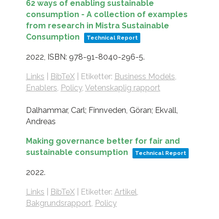
62 ways of enabling sustainable
consumption - A collection of examples
from research in Mistra Sustainable
Consumption
Technical Report
2022
,
ISBN: 978-91-8040-296-5
.
Links
|
BibTeX
|
Etiketter:
Business Models
,
Enablers
,
Policy
,
Vetenskaplig rapport
Dalhammar, Carl; Finnveden, Göran; Ekvall,
Andreas
Making governance better for fair and
sustainable consumption
Technical Report
2022
.
Links
|
BibTeX
|
Etiketter:
Artikel
,
Bakgrundsrapport
,
Policy