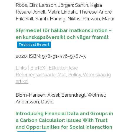
Röös, Elin; Larsson, Jörgen; Sahlin, Kajsa
Resare; Jonell, Malin; Lindahl, Therese; André,
Erik; Säll, Sarah; Harring, Niklas; Persson, Martin
Styrmedel för hållbar matkonsumtion –
en kunskapsöversikt och vägar framåt
Technical Report
2020
,
ISBN: 978-91-576-9767-7
.
Links
|
BibTeX
|
Etiketter:
Icke
Refereegranskade
,
Mat
,
Policy
,
Vetenskaplig
artikel
Biørn-Hansen, Aksel; Barendregt, Wolmet;
Andersson, David
Introducing Financial Data and Groups in
a Carbon Calculator: Issues With Trust
and Opportunities for Social Interaction