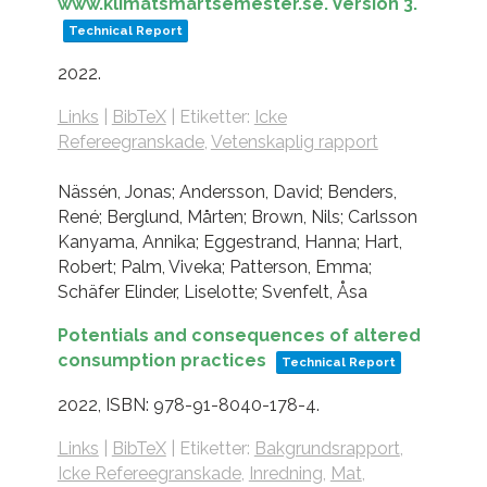
www.klimatsmartsemester.se. Version 3.
Technical Report
2022
.
Links
|
BibTeX
|
Etiketter:
Icke
Refereegranskade
,
Vetenskaplig rapport
Nässén, Jonas; Andersson, David; Benders,
René; Berglund, Mårten; Brown, Nils; Carlsson
Kanyama, Annika; Eggestrand, Hanna; Hart,
Robert; Palm, Viveka; Patterson, Emma;
Schäfer Elinder, Liselotte; Svenfelt, Åsa
Potentials and consequences of altered
consumption practices
Technical Report
2022
,
ISBN: 978-91-8040-178-4
.
Links
|
BibTeX
|
Etiketter:
Bakgrundsrapport
,
Icke Refereegranskade
,
Inredning
,
Mat
,