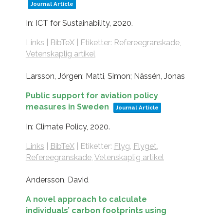
Journal Article
In:
ICT for Sustainability,
2020
.
Links
|
BibTeX
|
Etiketter:
Refereegranskade
,
Vetenskaplig artikel
Larsson, Jörgen; Matti, Simon; Nässén, Jonas
Public support for aviation policy
measures in Sweden
Journal Article
In:
Climate Policy,
2020
.
Links
|
BibTeX
|
Etiketter:
Flyg
,
Flyget
,
Refereegranskade
,
Vetenskaplig artikel
Andersson, David
A novel approach to calculate
individuals’ carbon footprints using