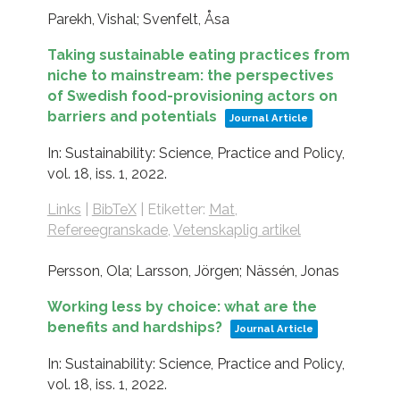
Parekh, Vishal; Svenfelt, Åsa
Taking sustainable eating practices from
niche to mainstream: the perspectives
of Swedish food-provisioning actors on
barriers and potentials
Journal Article
In:
Sustainability: Science, Practice and Policy,
vol. 18,
iss. 1,
2022
.
Links
|
BibTeX
|
Etiketter:
Mat
,
Refereegranskade
,
Vetenskaplig artikel
Persson, Ola; Larsson, Jörgen; Nässén, Jonas
Working less by choice: what are the
benefits and hardships?
Journal Article
In:
Sustainability: Science, Practice and Policy,
vol. 18,
iss. 1,
2022
.